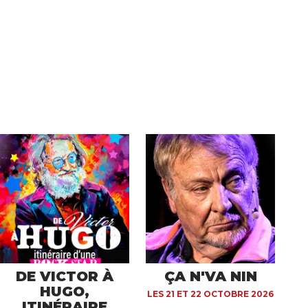
DE VICTOR À
ÇA N'VA NIN
HUGO,
LES 21 ET 22 OCTOBRE 2026
ITINÉRAIRE