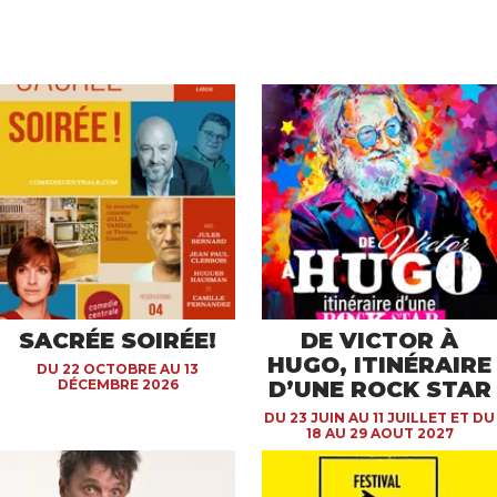
SACRÉE SOIRÉE!
DE VICTOR À
HUGO, ITINÉRAIRE
DU 22 OCTOBRE AU 13
DÉCEMBRE 2026
D’UNE ROCK STAR
DU 23 JUIN AU 11 JUILLET ET DU
18 AU 29 AOUT 2027