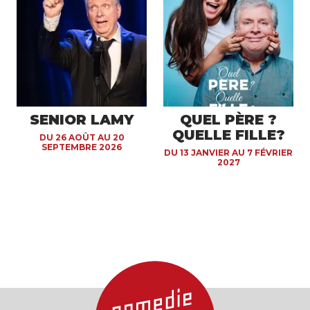
SENIOR LAMY
QUEL PÈRE ?
QUELLE FILLE?
DU 26 AOÛT AU 20
SEPTEMBRE 2026
DU 13 JANVIER AU 7 FÉVRIER
2027