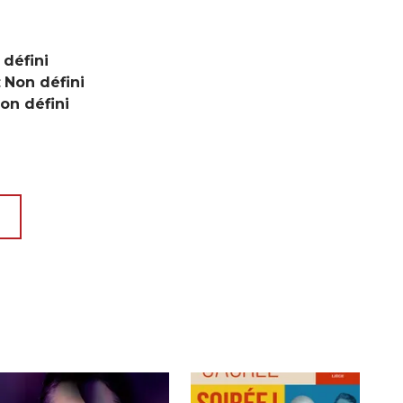
 défini
:
Non défini
on défini