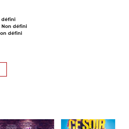
 défini
:
Non défini
on défini