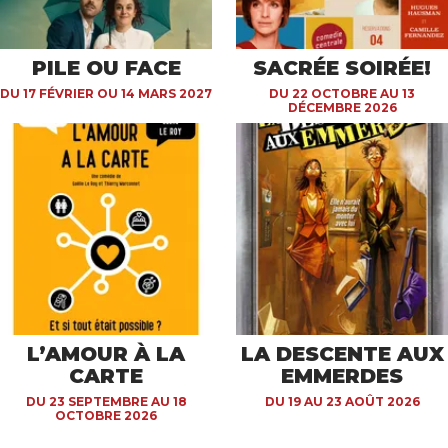
PILE OU FACE
SACRÉE SOIRÉE!
DU 17 FÉVRIER OU 14 MARS 2027
DU 22 OCTOBRE AU 13
DÉCEMBRE 2026
L’AMOUR À LA
LA DESCENTE AUX
CARTE
EMMERDES
DU 23 SEPTEMBRE AU 18
DU 19 AU 23 AOÛT 2026
OCTOBRE 2026