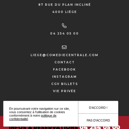
87 RUE DU PLAN INCLINÉ
4000 LIÈGE
04 254 05 00
LIEGE@COMEDIECENTRALE.COM
CONTACT
FACEBOOK
INSTAGRAM
CGV BILLETS
VIE PRIVÉE
SITE PAR HYPNOTIZED
D'ACCORD !
En poursuivant votre navigation sur ce site,
vous consentez à l'utilisation de cookies
conformément à notre
politique de
confidentialité
.
PAS D'ACCORD
04 254 05 00
INFOS & RÉSERVATIONS