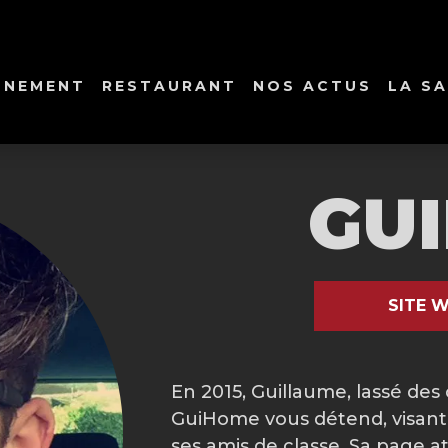
NNEMENT
RESTAURANT
NOS ACTUS
LA SA
GU
SITE W
En 2015, Guillaume, lassé des
GuiHome vous détend, visant à 
ses amis de classe. Sa page a