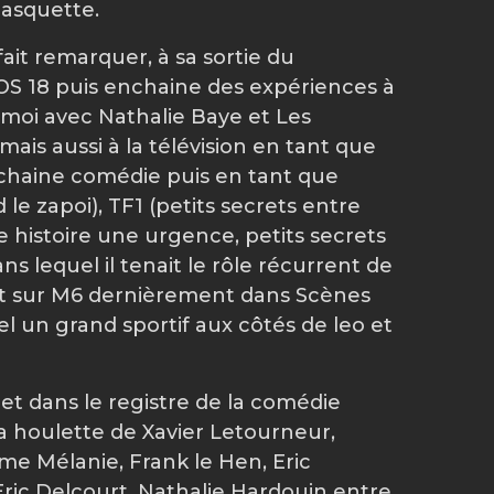
casquette.
 fait remarquer, à sa sortie du
SOS 18 puis enchaine des expériences à
 moi avec Nathalie Baye et Les
ais aussi à la télévision en tant que
chaine comédie puis en tant que
le zapoi), TF1 (petits secrets entre
e histoire une urgence, petits secrets
s lequel il tenait le rôle récurrent de
t sur M6 dernièrement dans Scènes
l un grand sportif aux côtés de leo et
 et dans le registre de la comédie
a houlette de Xavier Letourneur,
e Mélanie, Frank le Hen, Eric
Eric Delcourt, Nathalie Hardouin entre