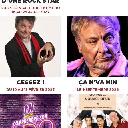
D’UNE ROCK STAR
DU 23 JUIN AU 11 JUILLET ET DU
18 AU 29 AOUT 2027
CESSEZ !
ÇA N'VA NIN
DU 10 AU 13 FÉVRIER 2027
LE 9 SEPTEMBRE 2026